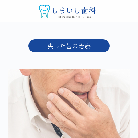
し
ュ
ら
ー
メ
い
ニ
し
し
吹
ュ
失
コ
ー
歯
ら
田
ン
っ
科
市
い
テ
失った歯の治療
岸
し
た
ン
辺
歯
歯
ツ
の
科
へ
歯
の
科
ス
治
ク
キ
リ
療
ッ
ニ
プ
ッ
2022.05.30
by
ク
tani