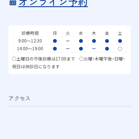
オンライン予約
診療時間
月
火
水
木
金
土
9:00〜12:30
●
ー
●
●
●
●
14:00〜19:00
●
ー
●
ー
●
○
○土曜日の午後診療は17:00まで ○火曜・木曜午後・日曜・
祝日は休診日になります
アクセス