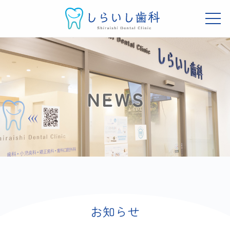
し
ュ
ら
ー
メ
い
ニ
し
し
吹
ュ
お
コ
ー
歯
ら
田
ン
知
科
市
い
テ
岸
し
ら
ン
辺
歯
せ
ツ
の
科
へ
歯
2022.05.30
科
ス
by
ク
キ
tani
リ
ッ
ニ
プ
ッ
ク
お知らせ