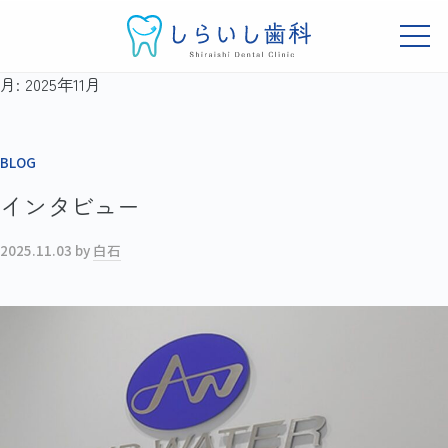
し
ュ
ら
ー
メ
い
ニ
し
し
吹
ュ
月:
2025年11月
コ
ー
歯
ら
田
ン
科
市
い
テ
岸
し
BLOG
ン
辺
歯
ツ
の
インタビュー
科
へ
歯
科
ス
2025.11.03
by
白石
ク
キ
リ
ッ
ニ
プ
ッ
ク