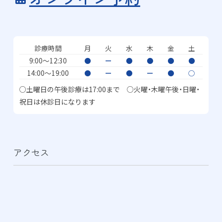
診療時間
月
火
水
木
金
土
9:00〜12:30
●
ー
●
●
●
●
14:00〜19:00
●
ー
●
ー
●
○
○土曜日の午後診療は17:00まで ○火曜・木曜午後・日曜・
祝日は休診日になります
アクセス