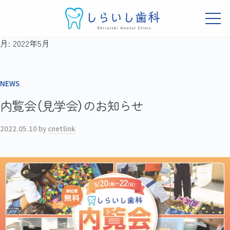
し
ュ
ら
ー
メ
い
ニ
し
し
吹
ュ
月:
2022年5月
コ
ー
歯
ら
田
ン
科
市
い
テ
岸
し
NEWS
ン
辺
歯
ツ
の
内覧会（見学会）のお知らせ
科
へ
歯
科
ス
2022.05.10
by
cnetlink
ク
キ
リ
ッ
ニ
プ
ッ
ク